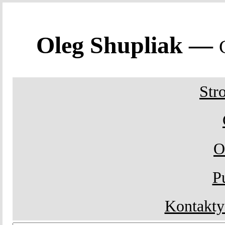
Oleg Shupliak —
Str
O
P
Kontakty 