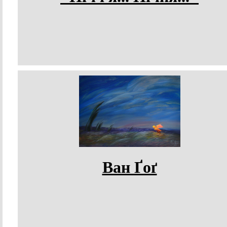
Ван Ґоґ