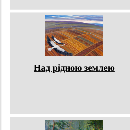
Над рідною землею