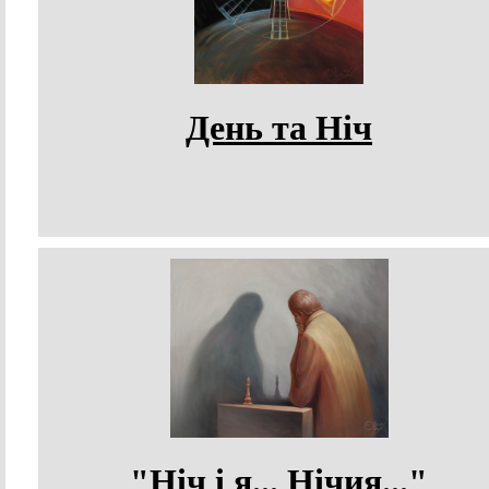
День та Ніч
"Ніч і я... Нічия..."