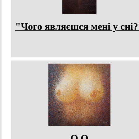
"Чого являєшся мені у сні?
О О