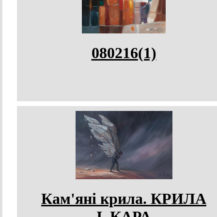
080216(1)
Кам'яні крила. КРИЛА
І_КАРА