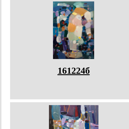
161224б