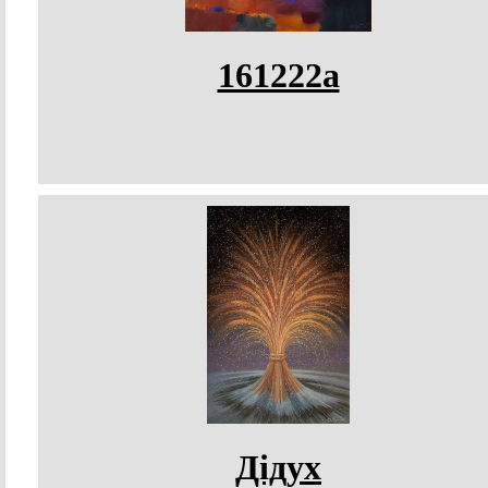
161222а
Дідух