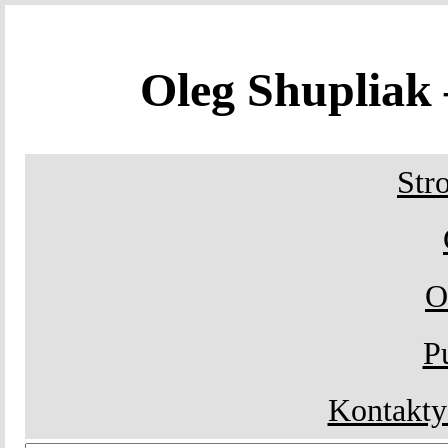
Oleg Shuplia
Str
O
P
Kontakty 