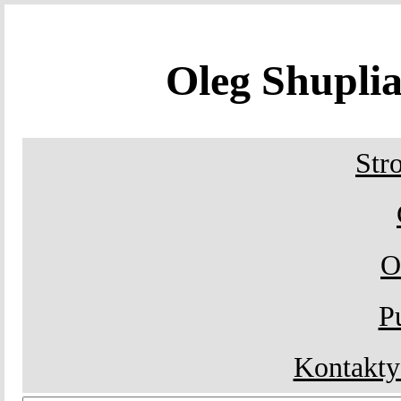
Oleg Shupl
Str
O
P
Kontakty 