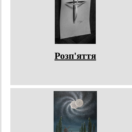
Розп'яття