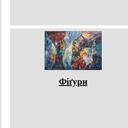
Фіґури