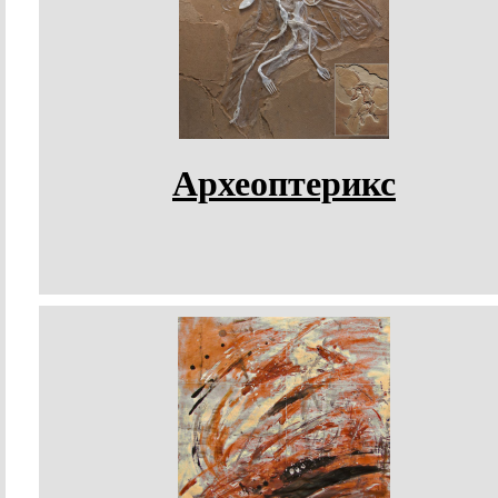
Археоптерикс