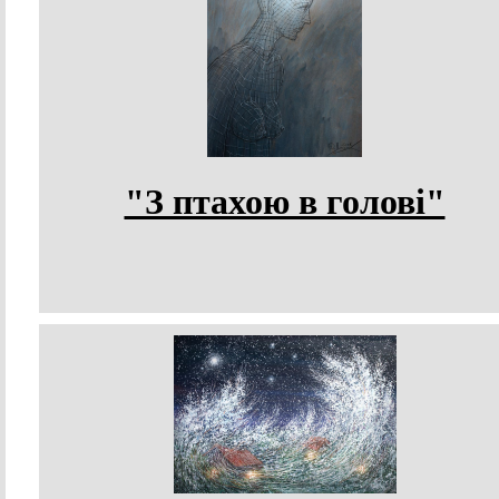
"З птахою в голові"