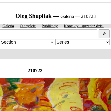
Oleg Shupliak —
Galeria — 210723
Galeria
O artyście
Publikacje
Kontakty i sprzedaż dzieł
🔎︎
210723