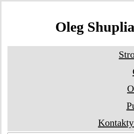
Oleg Shupl
Str
O
P
Kontakty 