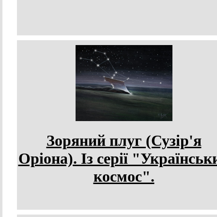
Зоряний плуг (Сузір'я
Оріона). Із серії "Українськ
космос".