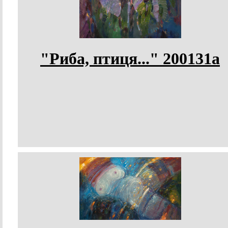
"Риба, птиця..." 200131а