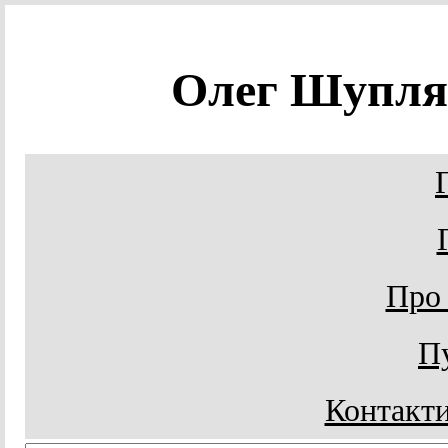
Олег Шупл
Про
Пу
Контакти