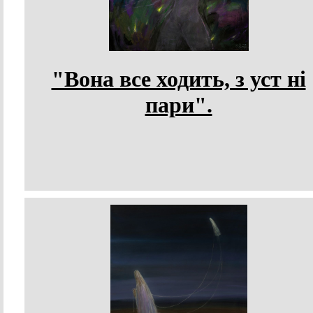
"Вона все ходить, з уст ні
пари".