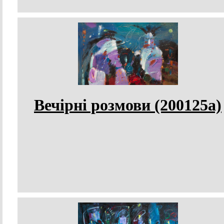
Вечірні розмови (200125а)