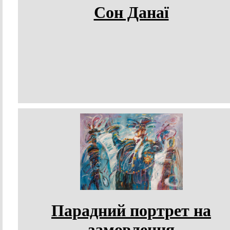
Сон Данаї
Парадний портрет на
замовлення