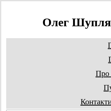
Олег Шупл
Про
Пу
Контакти