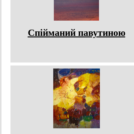
Спійманий павутиною