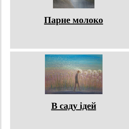
Парне молоко
В саду ідей