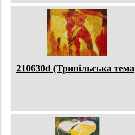
210630d (Трипільська тема