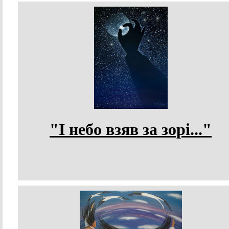
"І небо взяв за зорі..."