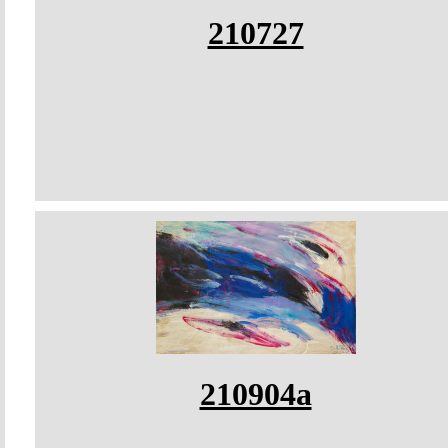
210727
210904a