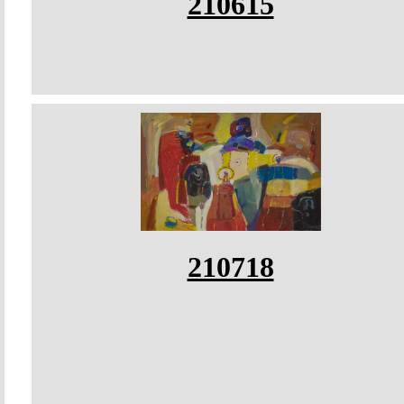
210615
210718