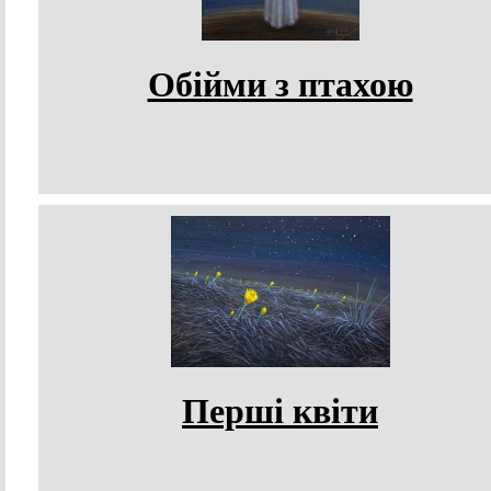
Обійми з птахою
Перші квіти