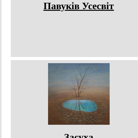
Павуків Усесвіт
Засуха