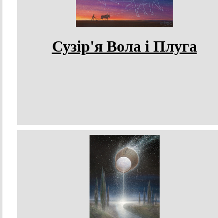
Сузір'я Вола і Плуга