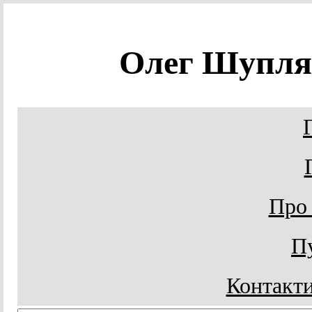
Олег Шупл
Про
Пу
Контакти