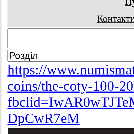
Пу
Контакти
https://www.numismat
coins/the-coty-100-2
fbclid=IwAR0wTJT
DpCwR7eM