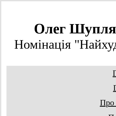
Олег Шупл
Номінація "Найху
Про