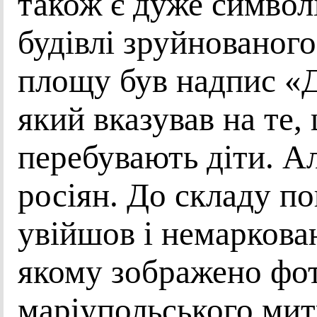
також є дуже символ
будівлі зруйнованог
площу був надпис «Д
який вказував на те,
перебувають діти. А
росіян. До складу п
увійшов і немаркова
якому зображено фо
маріупольського мит