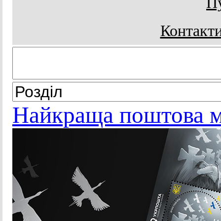
Пу
Контакти
Найкраща поштова м