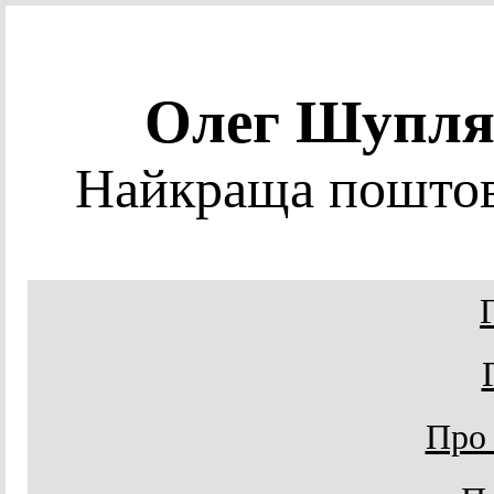
Олег Шупл
Найкраща поштов
Про